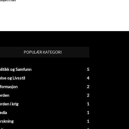
POPULÆR KATEGORI
litikk og Samfunn
5
lse og Livsstil
4
formasjon
2
erden
2
rden i krig
1
edia
1
rskning
1