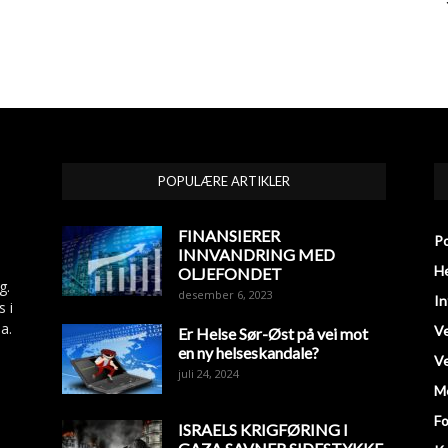
POPULÆRE ARTIKLER
FINANSIERER
Po
INNVANDRING MED
He
OLJEFONDET
g.
desember 6, 2023
In
s i
a.
V
Er Helse Sør-Øst på vei mot
en ny helseskandale?
Ve
juli 24, 2024
M
Fo
ISRAELS KRIGFØRING I