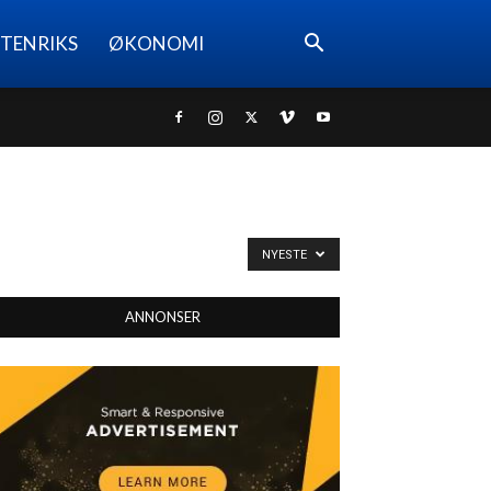
TENRIKS
ØKONOMI
NYESTE
ANNONSER