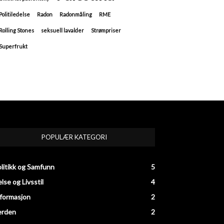
Politiledelse
Radon
Radonmåling
RME
Rolling Stones
seksuell lavalder
Strømpriser
Superfrukt
POPULÆR KATEGORI
litikk og Samfunn
5
lse og Livsstil
4
formasjon
2
erden
2