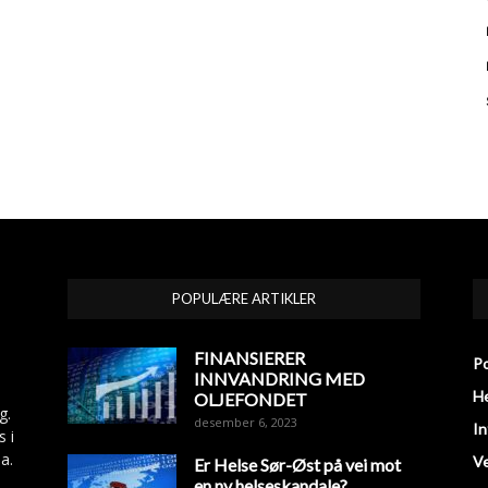
POPULÆRE ARTIKLER
FINANSIERER
Po
INNVANDRING MED
He
OLJEFONDET
g.
desember 6, 2023
In
s i
a.
V
Er Helse Sør-Øst på vei mot
en ny helseskandale?