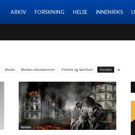
Nettmagasinet
ARKIV
FORSKNING
HELSE
INNENRIKS
U
Media
Medias ekkokammer
Politikk og Samfunn
Verden
Verden