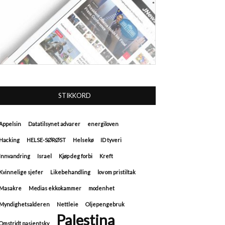
STIKKORD
Appelsin
Datatilsynet advarer
energiloven
Hacking
HELSE-SØRØST
Helsekø
ID tyveri
Innvandring
Israel
Kjøp deg forbi
Kreft
Kvinnelige sjefer
Likebehandling
lov om pristiltak
Masakre
Medias ekkokammer
modenhet
Myndighetsalderen
Nettleie
Oljepengebruk
Palestina
Omstridt pasientsky