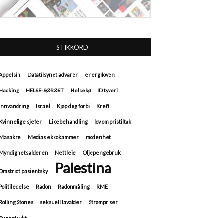
STIKKORD
Appelsin
Datatilsynet advarer
energiloven
Hacking
HELSE-SØRØST
Helsekø
ID tyveri
Innvandring
Israel
Kjøp deg forbi
Kreft
Kvinnelige sjefer
Likebehandling
lov om pristiltak
Masakre
Medias ekkokammer
modenhet
Myndighetsalderen
Nettleie
Oljepengebruk
Palestina
Omstridt pasientsky
Politiledelse
Radon
Radonmåling
RME
Rolling Stones
seksuell lavalder
Strømpriser
Superfrukt