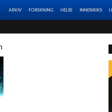
Nettmagasinet
ARKIV
FORSKNING
HELSE
INNENRIKS
U
n