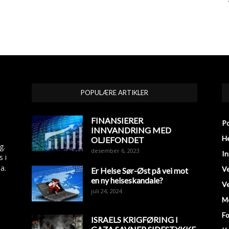
POPULÆRE ARTIKLER
FINANSIERER
Po
INNVANDRING MED
He
OLJEFONDET
g.
desember 6, 2023
In
s i
a.
V
Er Helse Sør-Øst på vei mot
en ny helseskandale?
Ve
juli 24, 2024
M
Fo
ISRAELS KRIGFØRING I