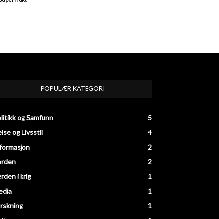
POPULÆR KATEGORI
litikk og Samfunn
5
lse og Livsstil
4
formasjon
2
erden
2
rden i krig
1
edia
1
rskning
1