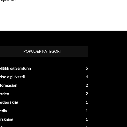
POPULÆR KATEGORI
litikk og Samfunn
5
lse og Livsstil
4
formasjon
2
erden
2
rden i krig
1
edia
1
rskning
1