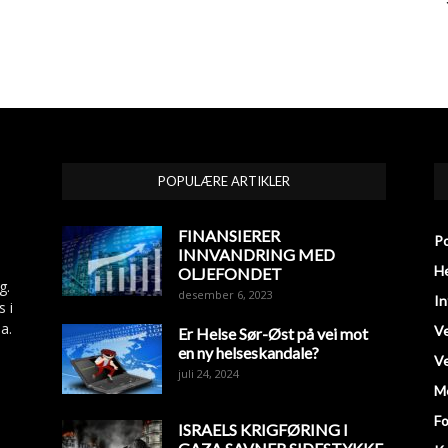
POPULÆRE ARTIKLER
FINANSIERER
Po
INNVANDRING MED
He
OLJEFONDET
g.
desember 6, 2023
In
s i
a.
V
Er Helse Sør-Øst på vei mot
en ny helseskandale?
Ve
juli 24, 2024
M
Fo
ISRAELS KRIGFØRING I