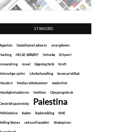
STIKKORD
Appelsin
Datatilsynet advarer
energiloven
Hacking
HELSE-SØRØST
Helsekø
ID tyveri
Innvandring
Israel
Kjøp deg forbi
Kreft
Kvinnelige sjefer
Likebehandling
lov om pristiltak
Masakre
Medias ekkokammer
modenhet
Myndighetsalderen
Nettleie
Oljepengebruk
Palestina
Omstridt pasientsky
Politiledelse
Radon
Radonmåling
RME
Rolling Stones
seksuell lavalder
Strømpriser
Superfrukt