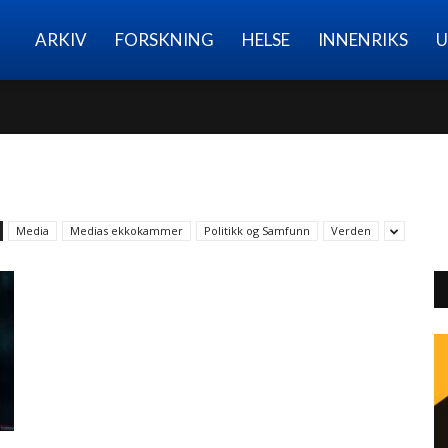
Nettmagasinet
ARKIV
FORSKNING
HELSE
INNENRIKS
U
Media
Medias ekkokammer
Politikk og Samfunn
Verden