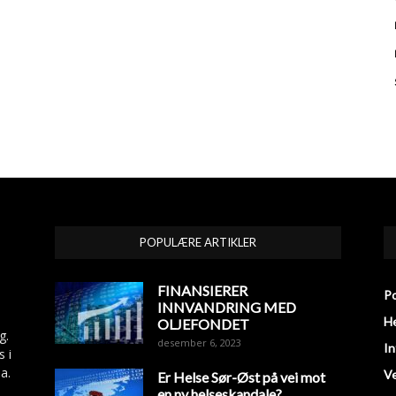
POPULÆRE ARTIKLER
FINANSIERER
Po
INNVANDRING MED
He
OLJEFONDET
g.
desember 6, 2023
In
s i
a.
V
Er Helse Sør-Øst på vei mot
en ny helseskandale?