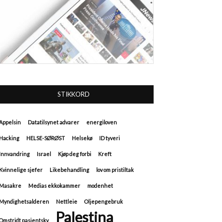
STIKKORD
Appelsin
Datatilsynet advarer
energiloven
Hacking
HELSE-SØRØST
Helsekø
ID tyveri
Innvandring
Israel
Kjøp deg forbi
Kreft
Kvinnelige sjefer
Likebehandling
lov om pristiltak
Masakre
Medias ekkokammer
modenhet
Myndighetsalderen
Nettleie
Oljepengebruk
Palestina
Omstridt pasientsky