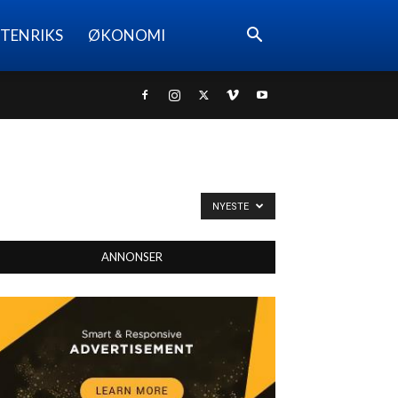
TENRIKS
ØKONOMI
NYESTE
ANNONSER