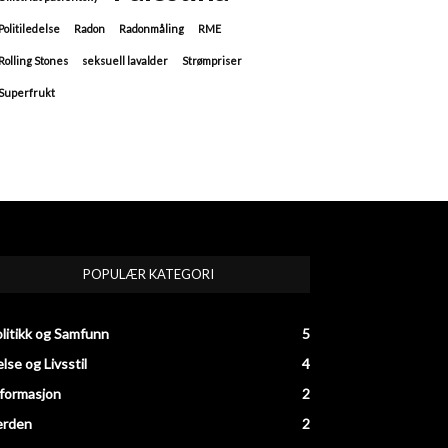
Politiledelse
Radon
Radonmåling
RME
Rolling Stones
seksuell lavalder
Strømpriser
Superfrukt
POPULÆR KATEGORI
litikk og Samfunn
5
lse og Livsstil
4
formasjon
2
erden
2