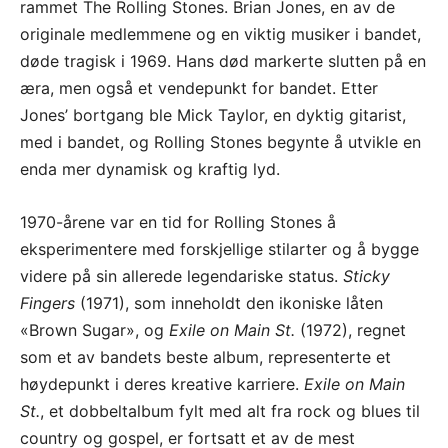
rammet The Rolling Stones. Brian Jones, en av de
originale medlemmene og en viktig musiker i bandet,
døde tragisk i 1969. Hans død markerte slutten på en
æra, men også et vendepunkt for bandet. Etter
Jones’ bortgang ble Mick Taylor, en dyktig gitarist,
med i bandet, og Rolling Stones begynte å utvikle en
enda mer dynamisk og kraftig lyd.
1970-årene var en tid for Rolling Stones å
eksperimentere med forskjellige stilarter og å bygge
videre på sin allerede legendariske status.
Sticky
Fingers
(1971), som inneholdt den ikoniske låten
«Brown Sugar», og
Exile on Main St.
(1972), regnet
som et av bandets beste album, representerte et
høydepunkt i deres kreative karriere.
Exile on Main
St.
, et dobbeltalbum fylt med alt fra rock og blues til
country og gospel, er fortsatt et av de mest