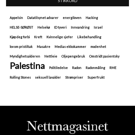
STIKKORD
Appelsin
Datatilsynet advarer
energiloven
Hacking
HELSE-SØRØST
Helsekø
ID tyveri
Innvandring
Israel
Kjøp deg forbi
Kreft
Kvinnelige sjefer
Likebehandling
lov om pristiltak
Masakre
Medias ekkokammer
modenhet
Myndighetsalderen
Nettleie
Oljepengebruk
Omstridt pasientsky
Palestina
Politiledelse
Radon
Radonmåling
RME
Rolling Stones
seksuell lavalder
Strømpriser
Superfrukt