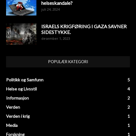
helseskandale?
juli 24, 2024
ISRAELS KRIGFØRING I GAZA SAVNER
SIDESTYKKE.
desember 1, 2023
POPULÆR KATEGORI
Politikk og Samfunn
5
Helse og Livsstil
4
Informasjon
2
Verden
2
Verden i krig
1
Media
1
Forskning
1