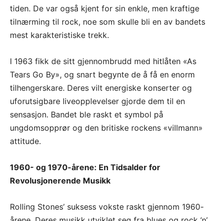
tiden. De var også kjent for sin enkle, men kraftige
tilnærming til rock, noe som skulle bli en av bandets
mest karakteristiske trekk.
I 1963 fikk de sitt gjennombrudd med hitlåten «As
Tears Go By», og snart begynte de å få en enorm
tilhengerskare. Deres vilt energiske konserter og
uforutsigbare liveopplevelser gjorde dem til en
sensasjon. Bandet ble raskt et symbol på
ungdomsopprør og den britiske rockens «villmann»
attitude.
1960- og 1970-årene: En Tidsalder for
Revolusjonerende Musikk
Rolling Stones’ suksess vokste raskt gjennom 1960-
årene. Deres musikk utviklet seg fra blues og rock ‘n’