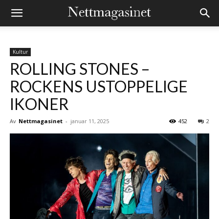
Nettmagasinet
Kultur
ROLLING STONES –
ROCKENS USTOPPELIGE
IKONER
Av
Nettmagasinet
-
januar 11, 2025
452
2