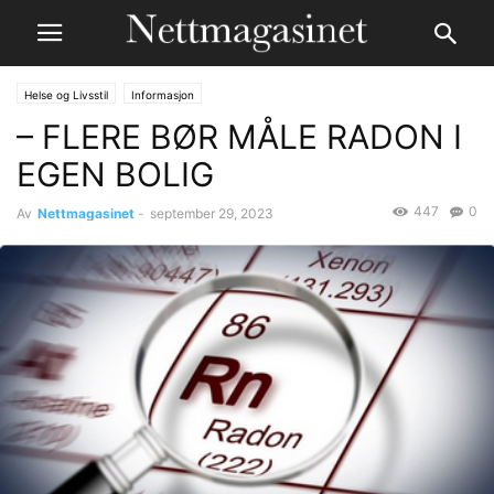
Helse og Livsstil
Informasjon
– FLERE BØR MÅLE RADON I
EGEN BOLIG
447
0
Av
Nettmagasinet
-
september 29, 2023